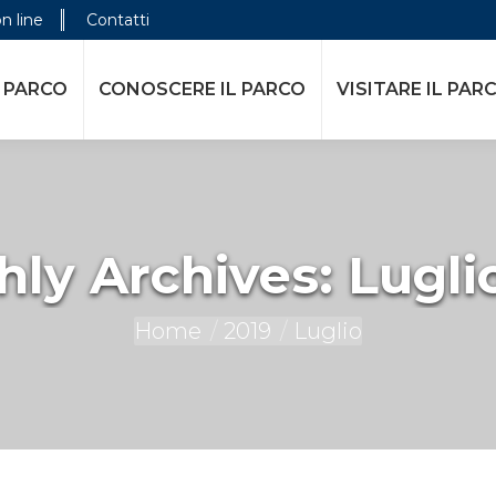
on line
Contatti
E IL PARCO
VISITARE IL PARCO
ATTIVITÀ DELL
 PARCO
CONOSCERE IL PARCO
VISITARE IL PAR
ly Archives:
Lugli
You are here:
Home
2019
Luglio