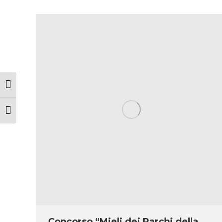
Attiva/disattiva alto contrasto
Attiva/disattiva dimensione testo
Concorso “Mieli dei Parchi della