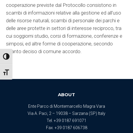
cooperazione previste dal Protocollo consistono in
scambi di informazioni relative alla gestione ed all’uso
delle risorse naturali; scambi di personale dei parchi e
delle aree protette in settori di interesse reciproco, tra
cui soggiorni studio, corsi di formazione, conferenze e
simposi, ed altre forme di cooperazione, secondo
quanto deciso di comune accordo.
Attiva/disattiva alto contrasto
Attiva/disattiva dimensione testo
ABOUT
Ente Parco di Montemarcello Magra Vara
Via A. Paci, 2 – 19038 – Sarzana (SP) Italy
Tel.
+39 0187 691071
Fax. +39 0187 606738