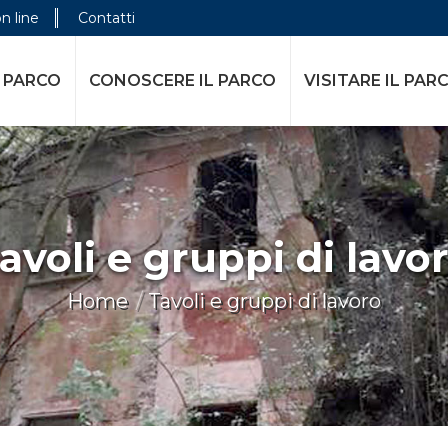
on line
Contatti
E IL PARCO
VISITARE IL PARCO
ATTIVITÀ DELL
 PARCO
CONOSCERE IL PARCO
VISITARE IL PAR
avoli e gruppi di lavo
You are here:
Home
Tavoli e gruppi di lavoro