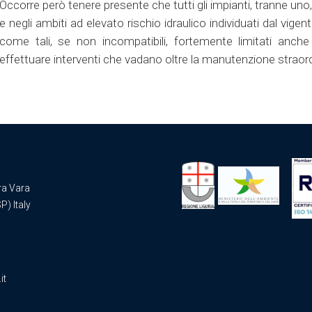
Occorre però tenere presente che tutti gli impianti, tranne uno, s
e negli ambiti ad elevato rischio idraulico individuati dal vig
come tali, se non incompatibili, fortemente limitati anche 
effettuare interventi che vadano oltre la manutenzione straordin
ra Vara
P) Italy
it