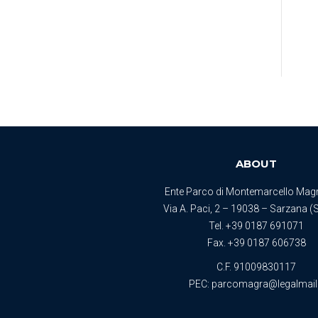
ABOUT
Ente Parco di Montemarcello Mag
Via A. Paci, 2 – 19038 – Sarzana (S
Tel.
+39 0187 691071
Fax. +39 0187 606738
C.F. 91009830117
PEC:
parcomagra@legalmail.