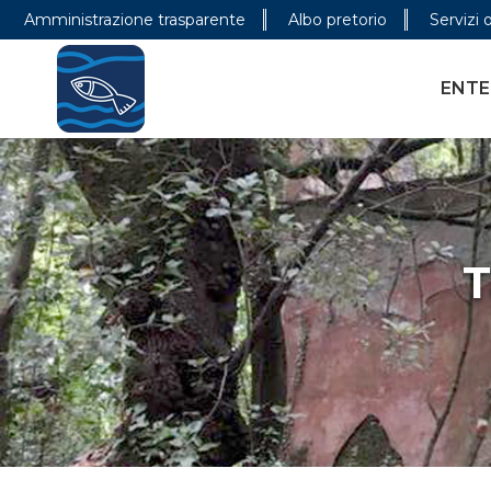
Amministrazione trasparente
Albo pretorio
Servizi 
ENTE PARCO
CONOSCER
ENTE
T