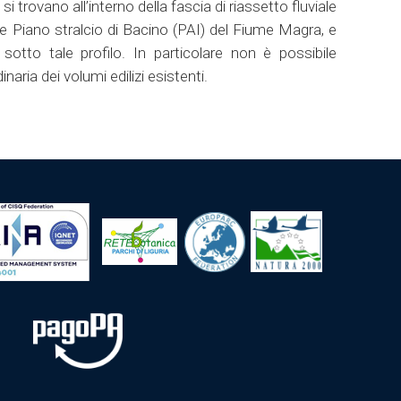
i trovano all’interno della fascia di riassetto fluviale
ente Piano stralcio di Bacino (PAI) del Fiume Magra, e
sotto tale profilo. In particolare non è possibile
aria dei volumi edilizi esistenti.