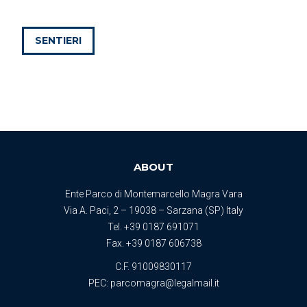
SENTIERI
ABOUT
Ente Parco di Montemarcello Magra Vara
Via A. Paci, 2 – 19038 – Sarzana (SP) Italy
Tel.
+39 0187 691071
Fax. +39 0187 606738
C.F. 91009830117
PEC:
parcomagra@legalmail.it