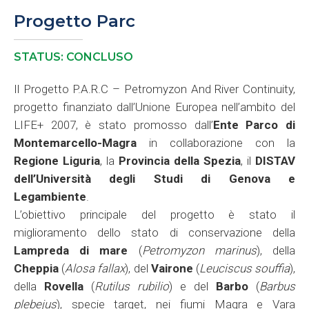
Progetto Parc
STATUS: CONCLUSO
Il Progetto P.A.R.C – Petromyzon And River Continuity,
progetto finanziato dall’Unione Europea nell’ambito del
LIFE+ 2007, è stato promosso dall’
Ente Parco di
Montemarcello-Magra
in collaborazione con la
Regione Liguria
, la
Provincia della Spezia
, il
DISTAV
dell’Università degli Studi di Genova e
Legambiente
.
L’obiettivo principale del progetto è stato il
miglioramento dello stato di conservazione della
Lampreda di mare
(
Petromyzon marinus
), della
Cheppia
(
Alosa fallax
), del
Vairone
(
Leuciscus souffia
),
della
Rovella
(
Rutilus rubilio
) e del
Barbo
(
Barbus
plebejus
), specie target, nei fiumi Magra e Vara