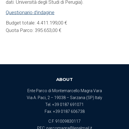
dati: Università degli Studi di Perugia).
Questionario d’indagine
Budget totale: 4.411.199,00 €
Quota Parco: 395.653,00 €
ABOUT
Ente Parco di Montemarcello Magra Vara
Via A. Paci, 2 – 19038 – Sarzana (SP) Italy
Tel.
+39 0187 691071
Fax. +39 0187 606738
C.F. 91009830117
PEC:
parcomagra@legalmail.it