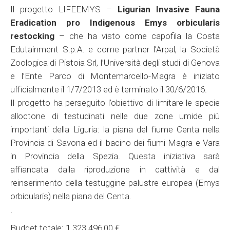
Il progetto LIFEEMYS –
Ligurian Invasive Fauna
Eradication pro Indigenous Emys orbicularis
restocking
– che ha visto come capofila la Costa
Edutainment S.p.A. e come partner l’Arpal, la Società
Zoologica di Pistoia Srl, l’Università degli studi di Genova
e l’Ente Parco di Montemarcello-Magra è iniziato
ufficialmente il 1/7/2013 ed è terminato il 30/6/2016.
Il progetto ha perseguito l’obiettivo di limitare le specie
alloctone di testudinati nelle due zone umide più
importanti della Liguria: la piana del fiume Centa nella
Provincia di Savona ed il bacino dei fiumi Magra e Vara
in Provincia della Spezia. Questa iniziativa sarà
affiancata dalla riproduzione in cattività e dal
reinserimento della testuggine palustre europea (Emys
orbicularis) nella piana del Centa.
.
Budget totale: 1.323.496,00 €