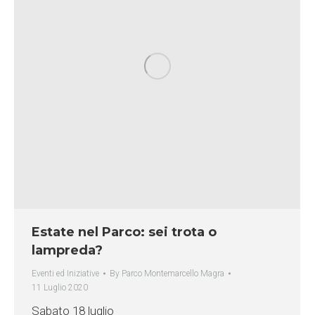
Estate nel Parco: sei trota o
lampreda?
Eventi ed Iniziative
By
Parco Montemarcello Magra
11 Luglio 2020
Sabato 18 luglio