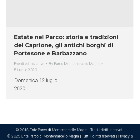
Estate nel Parco: storia e tradizioni
del Caprione, gli antichi borghi di
Portesone e Barbazzano
Eventi ed Iniziative
By
Parco Montemarcello Magra
5 Luglio 2020
Domenica 12 luglio
2020
© 2018 Ente Parco di Montemarcello-Magra | Tutti i diritti riservati.
© 2025 Ente Parco di Montemarcello-Magra | Tutti i diritti riservati |
Privacy &