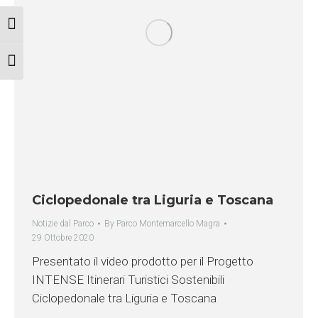
Attiva/disattiva alto contrasto
Attiva/disattiva dimensione testo
Ciclopedonale tra Liguria e Toscana
Notizie dal Parco
By
Parco Montemarcello Magra
29 Ottobre 2020
Presentato il video prodotto per il Progetto
INTENSE Itinerari Turistici Sostenibili
Ciclopedonale tra Liguria e Toscana