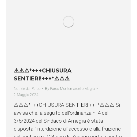
⚠️⚠️⚠️*+++CHIUSURA
SENTIERI!+++*⚠️⚠️⚠️
Notizie dal Parco
By
Parco Montemarcello Magra
2 Maggio 2024
⚠️⚠️⚠️*+++CHIUSURA SENTIERI!+++*⚠️⚠️⚠️ Si
avvisa che: a seguito dell’ordinanza n. 4 del
3/5/2024 del Sindaco di Ameglia è stata
disposta l’interdizione all’accesso e alla fruizione
del sentiero n. 424 che da Zanego porta a centro