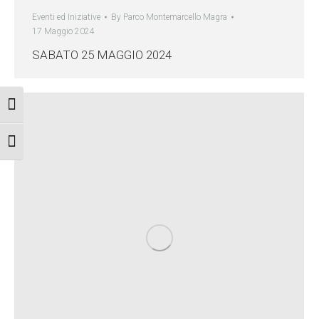
Eventi ed Iniziative
By
Parco Montemarcello Magra
17 Maggio 2024
SABATO 25 MAGGIO 2024
Attiva/disattiva alto contrasto
Attiva/disattiva dimensione testo