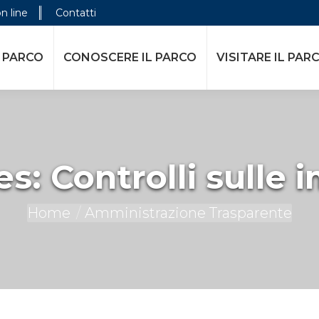
on line
Contatti
E IL PARCO
VISITARE IL PARCO
ATTIVITÀ DELL
 PARCO
CONOSCERE IL PARCO
VISITARE IL PAR
es:
Controlli sulle 
You are here:
Home
Amministrazione Trasparente