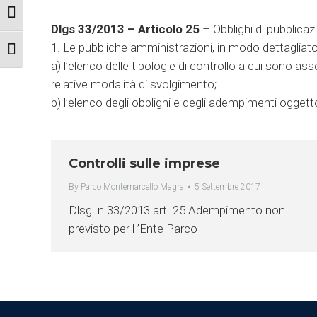
Attiva/disattiva alto contrasto
Dlgs 33/2013 – Articolo 25
– Obblighi di pubblicaz
1. Le pubbliche amministrazioni, in modo dettagliato 
Attiva/disattiva dimensione testo
a) l’elenco delle tipologie di controllo a cui sono ass
relative modalità di svolgimento;
b) l’elenco degli obblighi e degli adempimenti oggett
Controlli sulle imprese
By
Parco Montemarcello Magra
5 Settembre 2017
Dlsg. n.33/2013 art. 25 Adempimento non
previsto per l ’Ente Parco