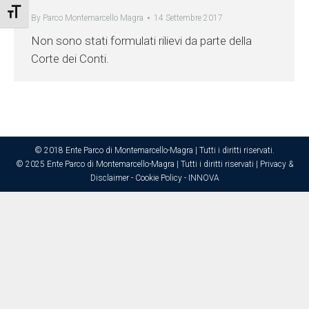
Attiva/disattiva dimensione testo
By
Parco Montemarcello Magra
14 Settembre 2017
Non sono stati formulati rilievi da parte della
Corte dei Conti.
© 2018 Ente Parco di Montemarcello-Magra | Tutti i diritti riservati.
© 2025 Ente Parco di Montemarcello-Magra | Tutti i diritti riservati |
Privacy &
Disclaimer
-
Cookie Policy
-
INNOVA