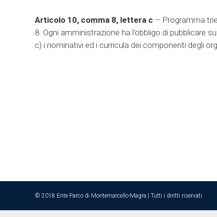
Articolo 10, comma 8, lettera c
– Programma trienn
8. Ogni amministrazione ha l’obbligo di pubblicare su
c) i nominativi ed i curricula dei componenti degli org
OIV
By
Parco Montemarcello Magra
5 Settembre 2017
Dlgs. n. 33/2013 art. 10, 10, c. 8, lett. C L’Org
di Simona Schiavi
© 2018 Ente Parco di Montemarcello-Magra | Tutti i diritti riservati.