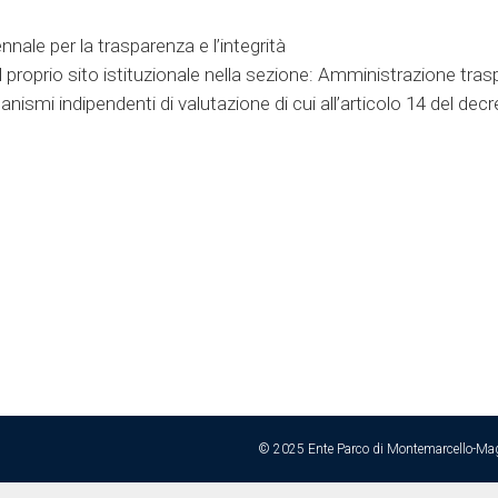
ale per la trasparenza e l’integrità
l proprio sito istituzionale nella sezione: Amministrazione tra
anismi indipendenti di valutazione di cui all’articolo 14 del decr
anismo Indipendente di Valutazione è stato costituito con Delib
© 2025 Ente Parco di Montemarcello-Magra |