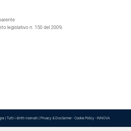
sparente
eto legislativo n. 150 del 2009;
erazione Presidenziale n. 44/2015 Curriculum Vitae
 Tutti i diritti riservati |
Privacy & Disclaimer
-
Cookie Policy
-
INNOVA