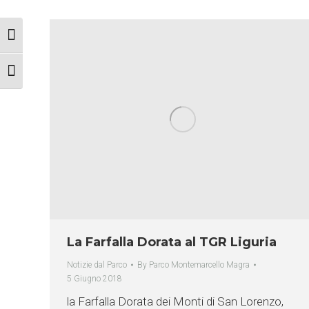
Attiva/disattiva alto contrasto
Attiva/disattiva dimensione testo
La Farfalla Dorata al TGR Liguria
Notizie dal Parco
By
Parco Montemarcello Magra
5 Giugno 2018
la Farfalla Dorata dei Monti di San Lorenzo,