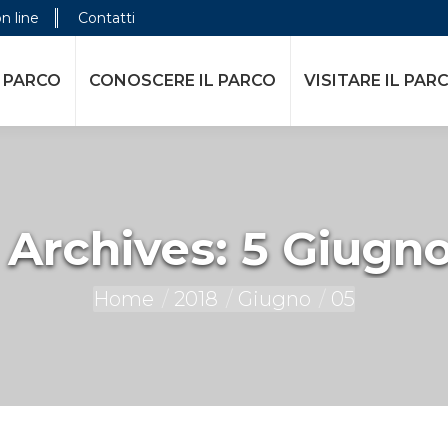
on line
Contatti
E IL PARCO
VISITARE IL PARCO
ATTIVITÀ DELL
 PARCO
CONOSCERE IL PARCO
VISITARE IL PAR
 Archives:
5 Giugno
You are here:
Home
2018
Giugno
05