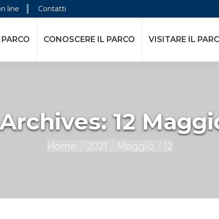
on line
Contatti
E IL PARCO
VISITARE IL PARCO
ATTIVITÀ DELL
 PARCO
CONOSCERE IL PARCO
VISITARE IL PAR
 Archives:
12 Maggi
You are here:
Home
2021
Maggio
12