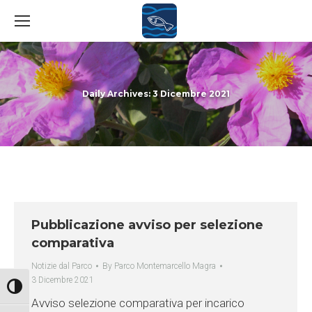
Daily Archives:
3 Dicembre 2021
You are here:
Pubblicazione avviso per selezione
comparativa
Notizie dal Parco
By
Parco Montemarcello Magra
3 Dicembre 2021
Attiva/disattiva alto contrasto
Avviso selezione comparativa per incarico