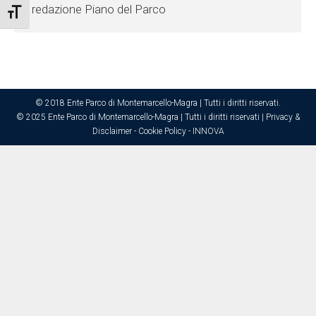
redazione Piano del Parco
Attiva/disattiva dimensione testo
© 2018 Ente Parco di Montemarcello-Magra | Tutti i diritti riservati.
© 2025 Ente Parco di Montemarcello-Magra | Tutti i diritti riservati |
Privacy &
Disclaimer
-
Cookie Policy
-
INNOVA