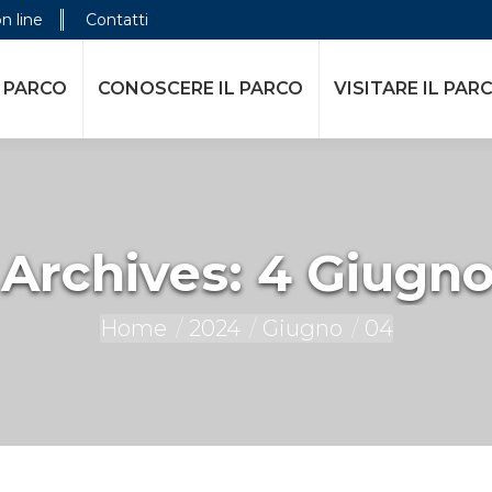
on line
Contatti
E IL PARCO
VISITARE IL PARCO
ATTIVITÀ DELL
 PARCO
CONOSCERE IL PARCO
VISITARE IL PAR
 Archives:
4 Giugno
You are here:
Home
2024
Giugno
04