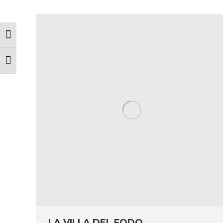
Attiva/disattiva alto contrasto
Attiva/disattiva dimensione testo
LA VILLA DEL FODO