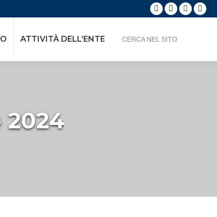
Facebook
Twitter
Instagr
Trip
’ENTE
CERCA NEL SITO
Search:
page
page
page
page
CO
ATTIVITÀ DELL’ENTE
opens
opens
opens
ope
CERCA NEL SITO
Search:
in
in
in
in
new
new
new
new
window
window
window
win
 2024