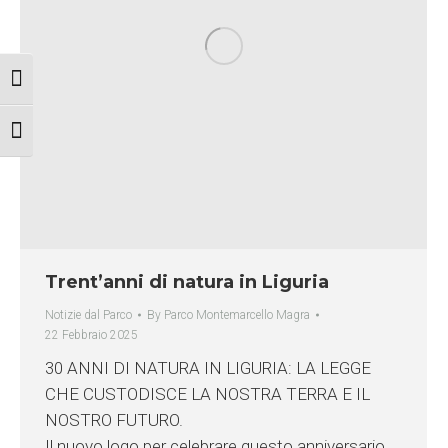
Attiva/disattiva alto contrasto
Attiva/disattiva dimensione testo
Trent’anni di natura in Liguria
Notizie dal Parco
By
Parco Montemarcello Magra
22 Febbraio 2025
30 ANNI DI NATURA IN LIGURIA: LA LEGGE
CHE CUSTODISCE LA NOSTRA TERRA E IL
NOSTRO FUTURO.
Il nuovo logo per celebrare questo anniversario.