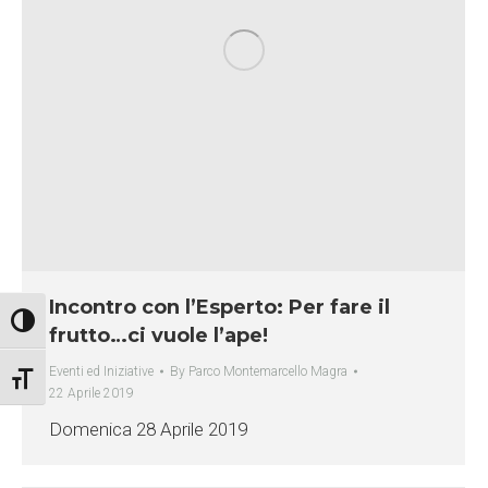
Incontro con l’Esperto: Per fare il
Attiva/disattiva alto contrasto
frutto…ci vuole l’ape!
Eventi ed Iniziative
By
Parco Montemarcello Magra
Attiva/disattiva dimensione testo
22 Aprile 2019
Domenica 28 Aprile 2019