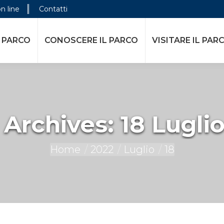
on line
Contatti
 PARCO
CONOSCERE IL PARCO
VISITARE IL PAR
 Archives:
18 Lugli
You are here:
Home
2022
Luglio
18