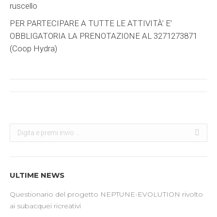
ruscello
PER PARTECIPARE A TUTTE LE ATTIVITÀ’ E’
OBBLIGATORIA LA PRENOTAZIONE AL 3271273871
(Coop Hydra)
Post
navigation
Search:
Cerca
ULTIME NEWS
Questionario del progetto NEPTUNE-EVOLUTION rivolto
ai subacquei ricreativi