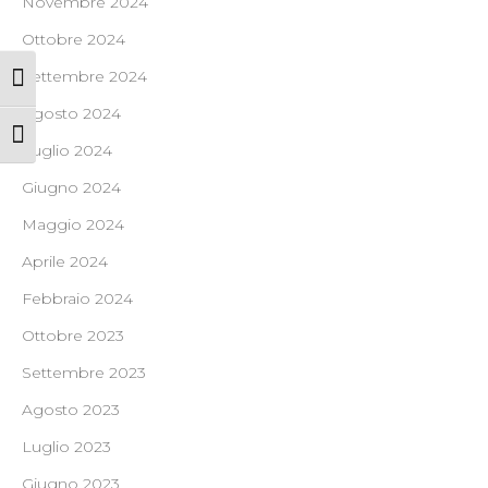
Novembre 2024
Ottobre 2024
Settembre 2024
Attiva/disattiva alto contrasto
Agosto 2024
Attiva/disattiva dimensione testo
Luglio 2024
Giugno 2024
Maggio 2024
Aprile 2024
Febbraio 2024
Ottobre 2023
Settembre 2023
Agosto 2023
Luglio 2023
Giugno 2023