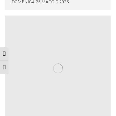
DOMENICA 25 MAGGIO 2025
Attiva/disattiva alto contrasto
Attiva/disattiva dimensione testo