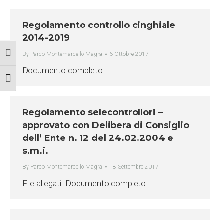
Regolamento controllo cinghiale
2014-2019
By
Parco Montemarcello Magra
6 Ottobre 2017
Attiva/disattiva alto contrasto
Documento completo
Attiva/disattiva dimensione testo
Regolamento selecontrollori –
approvato con Delibera di Consiglio
dell’ Ente n. 12 del 24.02.2004 e
s.m.i.
By
Parco Montemarcello Magra
18 Settembre 2017
File allegati: Documento completo