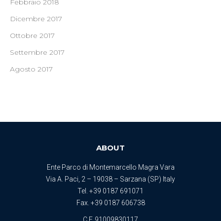
Febbraio 2018
Dicembre 2017
Ottobre 2017
Settembre 2017
Agosto 2017
ABOUT
Ente Parco di Montemarcello Magra Vara
Via A. Paci, 2 – 19038 – Sarzana (SP) Italy
Tel.
+39 0187 691071
Fax. +39 0187 606738
C.F. 91009830117