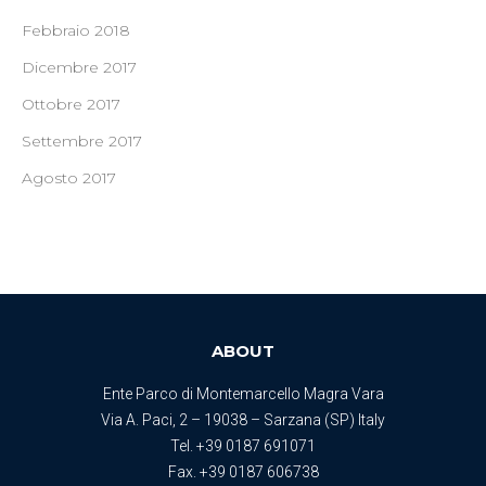
Febbraio 2018
Dicembre 2017
Ottobre 2017
Settembre 2017
Agosto 2017
ABOUT
Ente Parco di Montemarcello Magra Vara
Via A. Paci, 2 – 19038 – Sarzana (SP) Italy
Tel.
+39 0187 691071
Fax. +39 0187 606738