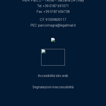
Via A. Paci, 2 – 19038 – Sarzana (SP) Italy
Tel.
+39 0187 691071
Fax. +39 0187 606738
C.F. 91009830117
PEC:
parcomagra@legalmail.it
Accesibilità sito web
Segnalazioni inaccessibilità