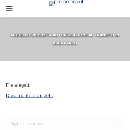
MODELLO RICHIESTA AUTORIZZAZIONE AL TRANSITO IN
AREA PARCO
You are here:
File allegati:
Documento completo
Search:
Cerca