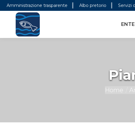
Amministrazione trasparente
Albo pretorio
Servizi 
ENTE PARCO
CONOSCER
ENTE
Pia
You are here:
Home
A