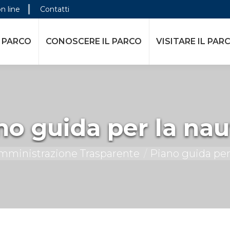
on line
Contatti
E IL PARCO
VISITARE IL PARCO
ATTIVITÀ DELL
 PARCO
CONOSCERE IL PARCO
VISITARE IL PAR
no guida per la nau
mministrazione Trasparente
Piano guida per