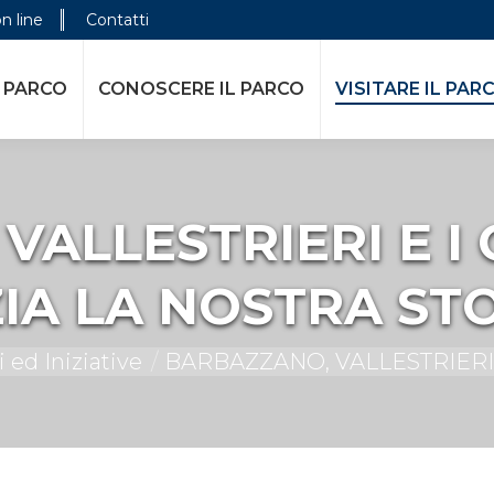
on line
Contatti
E IL PARCO
VISITARE IL PARCO
ATTIVITÀ DELL
 PARCO
CONOSCERE IL PARCO
VISITARE IL PAR
ALLESTRIERI E I
ZIA LA NOSTRA ST
 ed Iniziative
BARBAZZANO, VALLESTRIERI 