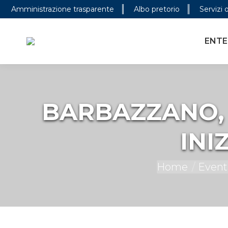
Amministrazione trasparente
Albo pretorio
Servizi 
ENTE PARCO
CONOSCER
ENTE
BARBAZZANO, V
INI
You are here:
Home
Eventi