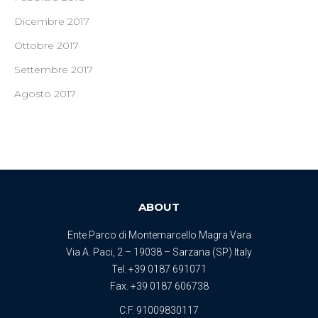
Dicembre 2017
Ottobre 2017
Settembre 2017
Agosto 2017
ABOUT
Ente Parco di Montemarcello Magra Vara
Via A. Paci, 2 – 19038 – Sarzana (SP) Italy
Tel.
+39 0187 691071
Fax. +39 0187 606738
C.F. 91009830117