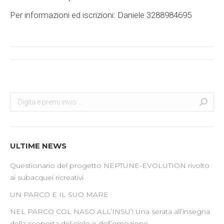
Per informazioni ed iscrizioni: Daniele 3288984695
Post
navigation
Search:
Cerca
ULTIME NEWS
Questionario del progetto NEPTUNE-EVOLUTION rivolto
ai subacquei ricreativi
UN PARCO E IL SUO MARE
NEL PARCO COL NASO ALL’INSU’! Una serata all’insegna
della scoperta del cielo e dell’emozione