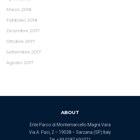
Marzo 2018
Febbraio 2018
Dicembre 2017
Ottobre 2017
Settembre 2017
Agosto 2017
ABOUT
Ente Parco di Montemarcello Magra Vara
Via A. Paci, 2 – 19038 – Sarzana (SP) Italy
Tel.
+39 0187 691071