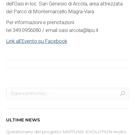
dell’Oasi in loc. San Genesio di Arcola, area attrezzata
del Parco di Montemarcello Magra-Vara.
Per informazioni e prenotazioni:
tel 349.0956080 / email oasi.arcola@lipu.it
Link all’Evento su Facebook
Post
navigation
Search:
Cerca
ULTIME NEWS
Questionario del progetto NEPTUNE-EVOLUTION rivolto