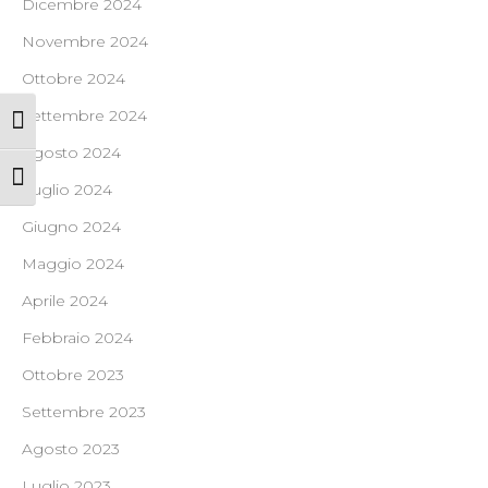
Dicembre 2024
Novembre 2024
Ottobre 2024
Settembre 2024
Attiva/disattiva alto contrasto
Agosto 2024
Attiva/disattiva dimensione testo
Luglio 2024
Giugno 2024
Maggio 2024
Aprile 2024
Febbraio 2024
Ottobre 2023
Settembre 2023
Agosto 2023
Luglio 2023