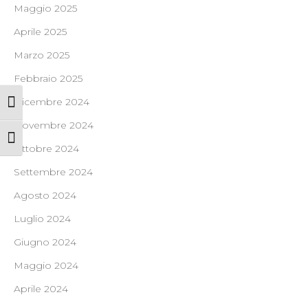
Maggio 2025
Aprile 2025
Marzo 2025
Febbraio 2025
Dicembre 2024
Attiva/disattiva alto contrasto
Novembre 2024
Attiva/disattiva dimensione testo
Ottobre 2024
Settembre 2024
Agosto 2024
Luglio 2024
Giugno 2024
Maggio 2024
Aprile 2024