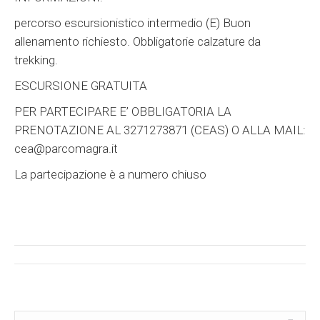
percorso escursionistico intermedio (E) Buon
allenamento richiesto. Obbligatorie calzature da
trekking.
ESCURSIONE GRATUITA
PER PARTECIPARE E’ OBBLIGATORIA LA
PRENOTAZIONE AL 3271273871 (CEAS) O ALLA MAIL:
cea@parcomagra.it
La partecipazione è a numero chiuso
Post
navigation
Search:
Cerca