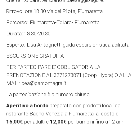
che tanto caratterizzano il paesaggio ligure.
Ritrovo:
ore 18.30 via del Pilota, Fiumaretta
Percorso:
Fiumaretta-Tellaro- Fiumaretta
Durata:
18.30-20.30
Esperto:
Lisa Antognetti guida escursionistica abilitata
ESCURSIONE GRATUITA
PER PARTECIPARE E’ OBBLIGATORIA LA
PRENOTAZIONE AL 3271273871 (Coop Hydra) O ALLA
MAIL: cea@parcomagra.it
La partecipazione è a numero chiuso
Aperitivo a bordo
preparato con prodotti locali dal
ristorante Bagno Venezia a Fiumaretta, al costo di
15,00€
per adulti e
12,00€
per bambini fino a 12 anni