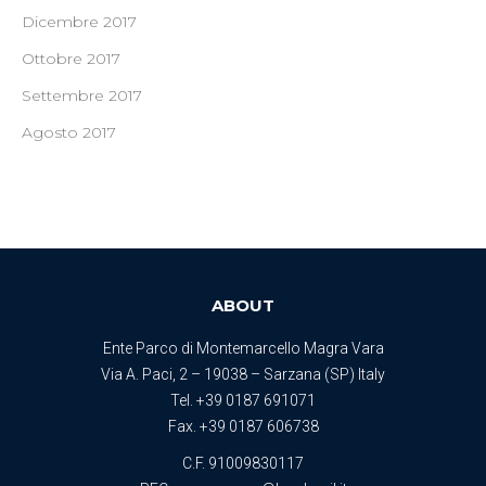
Dicembre 2017
Ottobre 2017
Settembre 2017
Agosto 2017
ABOUT
Ente Parco di Montemarcello Magra Vara
Via A. Paci, 2 – 19038 – Sarzana (SP) Italy
Tel.
+39 0187 691071
Fax. +39 0187 606738
C.F. 91009830117