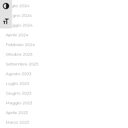
Luglio 2024
Attiva/disattiva alto contrasto
Giugno 2024
Attiva/disattiva dimensione testo
Maggio 2024
Aprile 2024
Febbraio 2024
Ottobre 2023
Settembre 2023
Agosto 2023
Luglio 2023
Giugno 2023
Maggio 2023
Aprile 2023
Marzo 2023