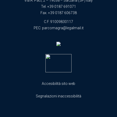
Via A. Paci, 2 – 19038 – Sarzana (SP) Italy
Tel.
+39 0187 691071
Fax. +39 0187 606738
C.F. 91009830117
PEC:
parcomagra@legalmail.it
Accesibilità sito web
Segnalazioni inaccessibilità